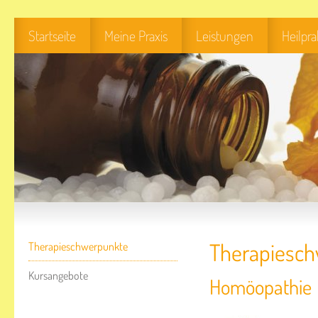
Startseite
Meine Praxis
Leistungen
Heilpr
Therapiesc
Therapieschwerpunkte
Kursangebote
Homöopathie