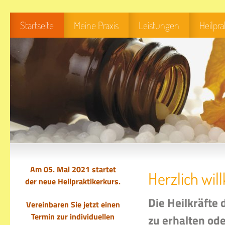
Startseite
Meine Praxis
Leistungen
Heilpr
Am 05. Mai 2021 startet
Herzlich wi
der
neue Heilpraktikerkurs.
Die Heilkräfte
Vereinbaren Sie jetzt einen
Termin zur individuellen
zu erhalten od