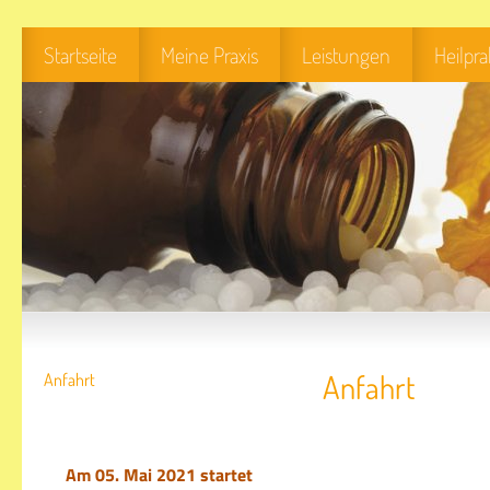
Startseite
Meine Praxis
Leistungen
Heilpr
Anfahrt
Anfahrt
Am 05. Mai 2021 startet